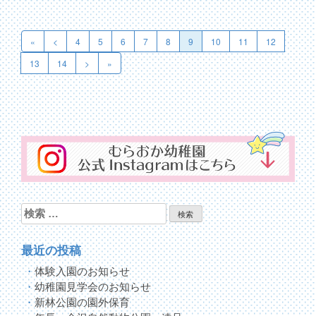
投
稿
«
<
4
5
6
7
8
9
10
11
12
ナ
13
14
>
»
ビ
ゲ
ー
シ
ョ
ン
検
索:
最近の投稿
体験入園のお知らせ
幼稚園見学会のお知らせ
新林公園の園外保育