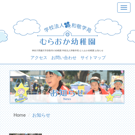
Skip
Toggle
to
navigat
content
神奈川県藤沢市弥勒寺の幼稚園 学校法人和敬学苑 むらおか幼稚園 お知らせ
アクセス
お問い合わせ
サイトマップ
Home
お知らせ