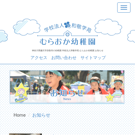
Skip
Toggle
to
navigat
content
神奈川県藤沢市弥勒寺の幼稚園 学校法人和敬学苑 むらおか幼稚園 お知らせ
アクセス
お問い合わせ
サイトマップ
Home
お知らせ