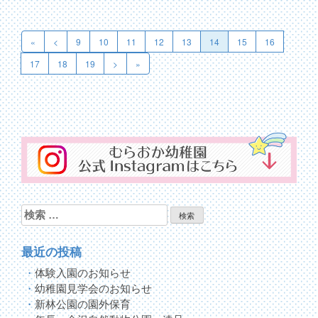
投
稿
«
<
9
10
11
12
13
14
15
16
ナ
17
18
19
>
»
ビ
ゲ
ー
シ
ョ
ン
検
索:
最近の投稿
体験入園のお知らせ
幼稚園見学会のお知らせ
新林公園の園外保育