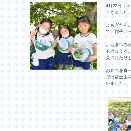
4月22日（
てきました
よもぎだん
て、帽子い
よもぎつみ
も捕まえる
見つけたり
お弁当を食
では富士山
いました。