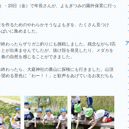
木）・23日（金）で年長さんが、よもぎつみの園外保育に行っ
。
ごを作るためのやわらかそうなよもぎを、たくさん見つけ
っぱいに集めました。
が終わったらザリガニ釣りにも挑戦しました。残念ながら1匹
ことが出来ませんでしたが、抜け殻を発見したり、メダカを
と春の自然を感じることができました。
べ終わったら、大庭神社の裏山に探検にも行きました。山頂
を望める景色に「わー！！」と歓声をあげているお友だちも