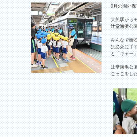
9月の園外
大船駅から
辻堂海浜公
みんなで乗
は必死に手
と「キャー
辻堂海浜公
ごっこをし