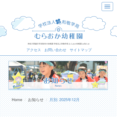
Skip
Toggle
to
navigat
content
神奈川県藤沢市弥勒寺の幼稚園 学校法人和敬学苑 むらおか幼稚園 お知らせ
アクセス
お問い合わせ
サイトマップ
Home
お知らせ
月別: 2025年12月