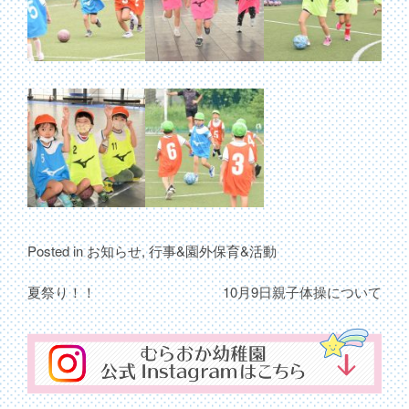
Posted in
お知らせ
,
行事&園外保育&活動
夏祭り！！
10月9日親子体操について
投
稿
ナ
ビ