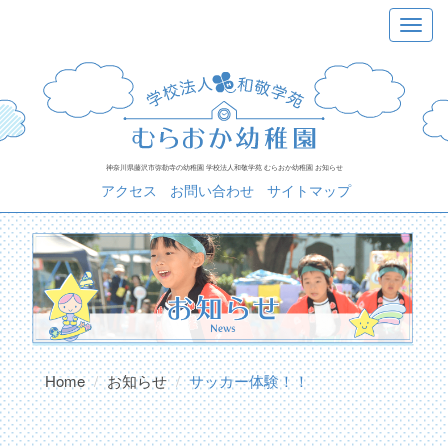
Skip
Toggle
to
navigat
content
神奈川県藤沢市弥勒寺の幼稚園 学校法人和敬学苑 むらおか幼稚園 お知らせ
アクセス
お問い合わせ
サイトマップ
Home
お知らせ
サッカー体験！！