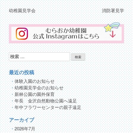
幼稚園見学会
消防署見学
投
稿
ナ
ビ
ゲ
検
索:
ー
最近の投稿
シ
体験入園のお知らせ
ョ
幼稚園見学会のお知らせ
ン
新林公園の園外保育
年長 金沢自然動物公園へ遠足
年中フラワーセンターの親子遠足
アーカイブ
2026年7月