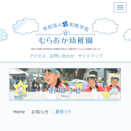
Skip
Toggle
to
navigat
content
神奈川県藤沢市弥勒寺の幼稚園 学校法人和敬学苑 むらおか幼稚園 お知らせ
アクセス
お問い合わせ
サイトマップ
Home
お知らせ
夏祭り!!